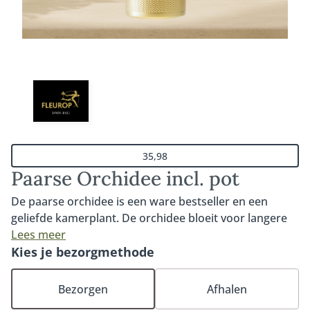
35,98
Paarse Orchidee incl. pot
De paarse orchidee is een ware bestseller en een
geliefde kamerplant. De orchidee bloeit voor langere
tijd en gaat, met de juiste verzorging en een dosis
Lees meer
liefde, jarenlang mee. Inclusief pot (deze kan afwijken
Kies je bezorgmethode
van de getoonde pot op de foto).
Bezorgen
Afhalen