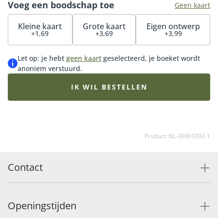
Voeg een boodschap toe
Geen kaart
Kleine kaart
Grote kaart
Eigen ontwerp
+1,69
+3,69
+3,99
Let op: je hebt
geen kaart
geselecteerd, je boeket wordt
anoniem verstuurd.
IK WIL BESTELLEN
Product: NL-30001002-1
Contact
Openingstijden