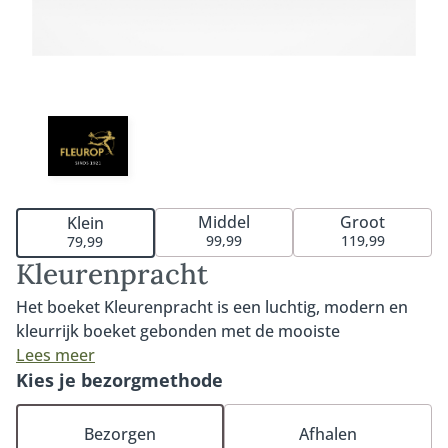
Middel
Groot
Klein
99,99
119,99
79,99
Kleurenpracht
Het boeket Kleurenpracht is een luchtig, modern en
kleurrijk boeket gebonden met de mooiste
seizoensbloemen. Het boeket wordt geleverd exclusief
Lees meer
vaas. Kleurrijk en uitbundig. De bloemen die in dit
Kies je bezorgmethode
boeket naar voren komen zijn opvallend en uniek.
Bijzondere vormen en krachtige kleuren maken dit
Bezorgen
Afhalen