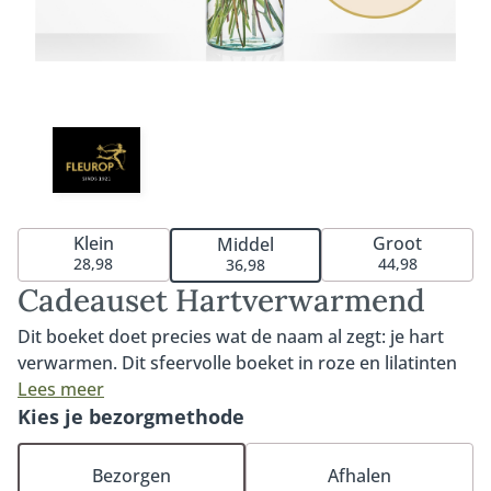
Klein
Groot
Middel
28,98
44,98
36,98
Cadeauset Hartverwarmend
Dit boeket doet precies wat de naam al zegt: je hart
verwarmen. Dit sfeervolle boeket in roze en lilatinten
kenmerkt zich door de opvallende gerbera, kleurrijke
Lees meer
roos en prachtige anjer. Een boeket dat zeker in de
Kies je bezorgmethode
smaak zal vallen dankzij de warme tinten en het
compacte formaat. Het boeket Hartverwarmend
Bezorgen
Afhalen