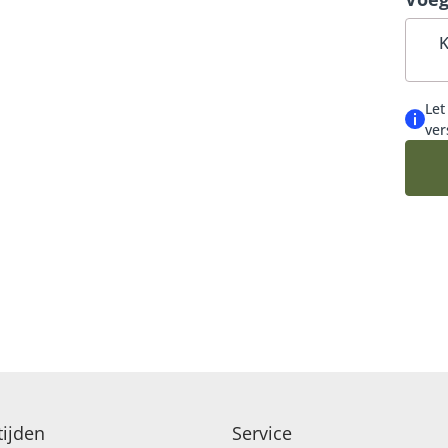
OUW EN CONDOLEANCE
K
Let
ver
ijden
Service