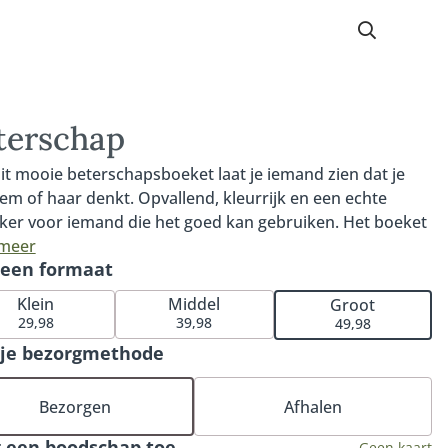
terschap
it mooie beterschapsboeket laat je iemand zien dat je
em of haar denkt. Opvallend, kleurrijk en een echte
ker voor iemand die het goed kan gebruiken. Het boeket
 een prachtige roos, mooie gerbera en de opvallende
 meer
 een formaat
onia. Ons Beterschap boeket is voor niets één van onze
ellers en perfect om iemand een hart onder de riem te
Klein
Middel
Groot
n. Tip: bestel een bijpassende vaas of ga voor onze
29,98
39,98
49,98
uze bonbons of heerlijke chocolade.
 je bezorgmethode
Bezorgen
Afhalen
 een boodschap toe
Geen kaart