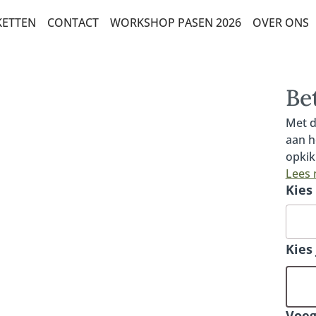
KETTEN
CONTACT
WORKSHOP PASEN 2026
OVER ONS
EDANKT EN ZOMAAR
ESTSELLERS
Be
ETERSCHAP EN STERKTE
Met d
aan h
OZEN
opkik
ERJAARDAG EN FELICITATIE
bevat
Lees
Kies
Helic
LANTEN
bests
steke
EIZOENSBOEKETTEN
luxue
Kies
UXE-CADEAUBOEKETTEN
EEST DUURZAME KEUZE
LUK EN VELDBOEKETTEN
Voeg